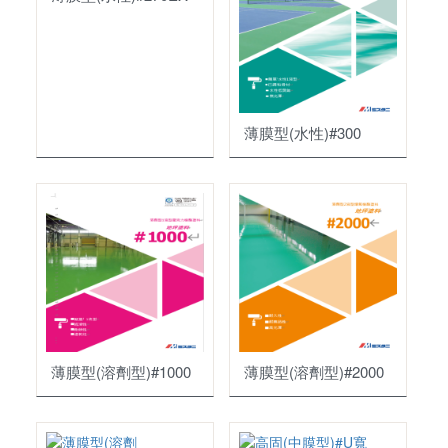
外壁塗料
石板瓦
防水材料
內壁塗料
瓦頭
底塗劑
屋頂塗料
脊梁
瀝青
薄膜型(水性)#300
其它水泥製品
烤漆水泥瓦
填縫劑
其它
步道磚
磁磚黏著劑
防爆油槽
水溝蓋
模基
門眉
車輪擋板
水泥墊塊
薄膜型(溶劑型)#1000
薄膜型(溶劑型)#2000