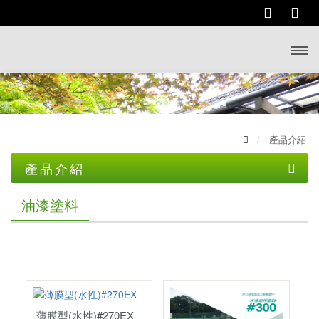
開啟
主選
單
產品介紹
產品介紹
土木資材
油漆塗料
屋瓦
一般水泥
五金配件
文化瓦
無收縮水泥
油漆塗料
掛瓦條
雙槽瓦
乾拌水泥砂漿
地坪塗料
裝修材料
山形瓦
薄膜型(水性)#270EX
砂石類