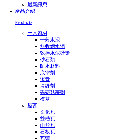
最新訊息
產品介紹
Products
土木資材
一般水泥
無收縮水泥
乾拌水泥砂漿
砂石類
防水材料
底塗劑
瀝青
填縫劑
磁磚黏著劑
模基
屋瓦
文化瓦
雙槽瓦
山形瓦
石板瓦
瓦頭