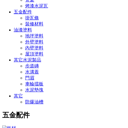
烤漆水泥瓦
五金配件
掛瓦條
裝修材料
油漆塗料
地坪塗料
外壁塗料
內壁塗料
屋頂塗料
其它水泥製品
步道磚
水溝蓋
門眉
車輪擋板
水泥墊塊
其它
防爆油槽
五金配件