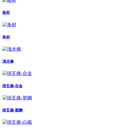
板材
角材
洩水條
掛瓦條-合金
掛瓦條-塑鋼