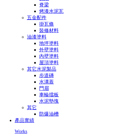
脊梁
烤漆水泥瓦
五金配件
掛瓦條
裝修材料
油漆塗料
地坪塗料
外壁塗料
內壁塗料
屋頂塗料
其它水泥製品
步道磚
水溝蓋
門眉
車輪擋板
水泥墊塊
其它
防爆油槽
產品實績
Works