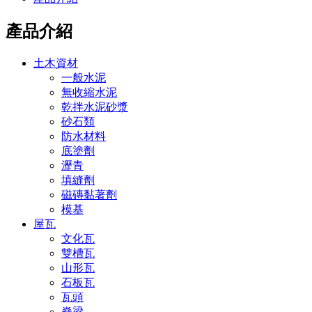
產品介紹
土木資材
一般水泥
無收縮水泥
乾拌水泥砂漿
砂石類
防水材料
底塗劑
瀝青
填縫劑
磁磚黏著劑
模基
屋瓦
文化瓦
雙槽瓦
山形瓦
石板瓦
瓦頭
脊梁