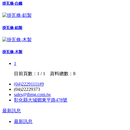
掛瓦條-白鐵
掛瓦條-鋁製
掛瓦條-木製
1
目前頁數：1 / 1 資料總數：8
(04)22291111#9
(04)22229373
sales@tbmg.com.tw
彰化縣大城鄉東平路478號
最新訊息
最新訊息