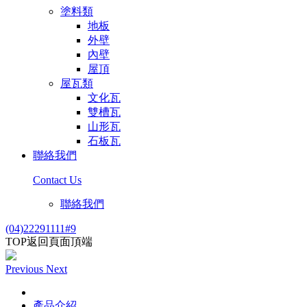
塗料類
地板
外壁
內壁
屋頂
屋瓦類
文化瓦
雙槽瓦
山形瓦
石板瓦
聯絡我們
Contact Us
聯絡我們
(04)22291111#9
TOP
返回頁面頂端
Previous
Next
產品介紹