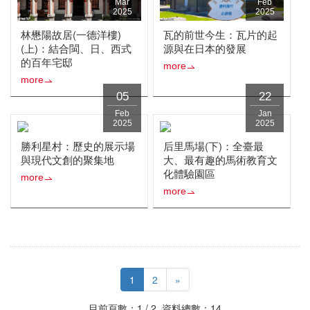
Mar
Feb
2025
2025
林懋陽故居(一德洋樓)
瓦的前世今生：瓦片的起
(上)：結合閩、日、西式
源與在日本的發展
的百年宅邸
more
more
05
22
Feb
Jan
2025
2025
勝利星村：歷史的展示場
后里馬場(下)：全臺最
與現代文創的聚集地
大、最有趣的馬術教育文
化體驗園區
more
more
1
2
»
目前頁數：1 / 2 資料總數：14