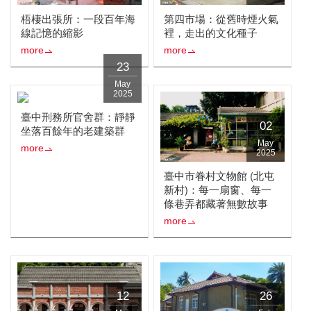
梧棲出張所：一段百年海
第四市場：從舊時煙火氣
線記憶的縮影
裡，走出的文化種子
more
more
23
May
2025
臺中刑務所官舍群：靜靜
02
坐落百餘年的老建築群
May
more
2025
臺中市眷村文物館 (北屯
新村)：每一扇窗、每一
條巷弄都藏著無數故事
more
12
26