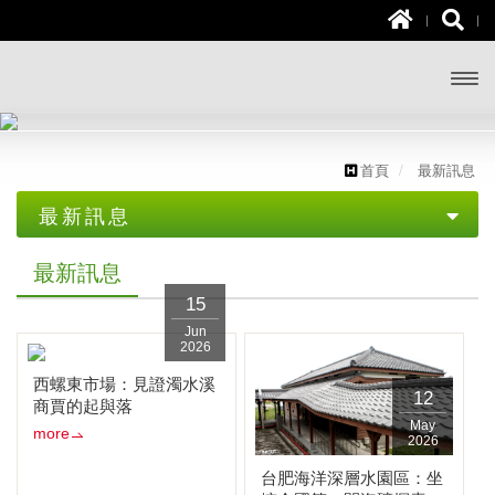
開啟
主選
首頁
最新訊息
單
最新訊息
最新訊息
最新訊息
15
Jun
2026
西螺東市場：見證濁水溪
12
商賈的起與落
May
more
2026
台肥海洋深層水園區：坐