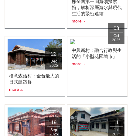
擁全國第一間海礦探索
館，解析深層海水與現代
生活的緊密連結
more
03
Oct
2025
中興新村：融合行政與生
22
活的「小型花園城市」
Dec
more
2025
檜意森活村：全台最大的
日式建築群
more
19
11
Sep
Jul
2025
2025