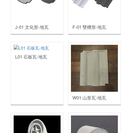
瓦頭
底塗劑
脊梁
瀝青
J-01 文化形-地瓦
F-01 雙槽形-地瓦
烤漆水泥瓦
填縫劑
五金配件
磁磚黏著劑
L01 石板瓦-地瓦
油漆塗料
掛瓦條
模基
其它水泥製品
地坪塗料
裝修材料
其它
步道磚
外壁塗料
防爆油槽
水溝蓋
內壁塗料
W01 山形瓦-地瓦
門眉
屋頂塗料
車輪擋板