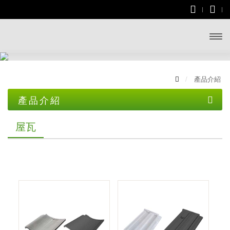
開啟
主選
產品介紹
單
產品介紹
土木資材
屋瓦
屋瓦
一般水泥
文化瓦
無收縮水泥
雙槽瓦
乾拌水泥砂漿
山形瓦
砂石類
石板瓦
防水材料