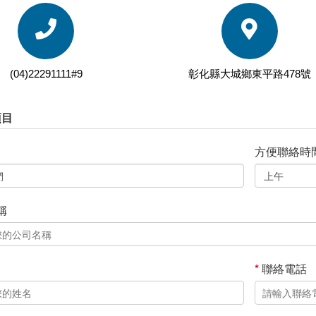
(04)22291111#9
彰化縣大城鄉東平路478號
項目
方便聯絡時
稱
*
聯絡電話