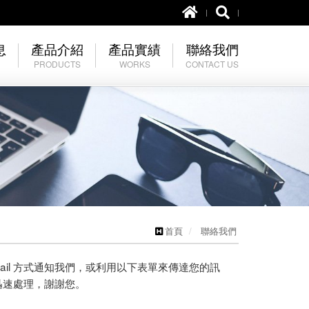
息
產品介紹
產品實績
聯絡我們
PRODUCTS
WORKS
CONTACT US
土木資材
塗料類
聯絡我們
屋瓦
屋瓦類
五金配件
油漆塗料
其它水泥製品
首頁
聯絡我們
其它
il 方式通知我們，或利用以下表單來傳達您的訊
迅速處理，謝謝您。