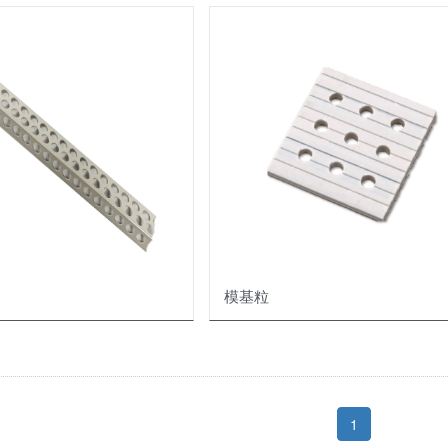
模基粒
1