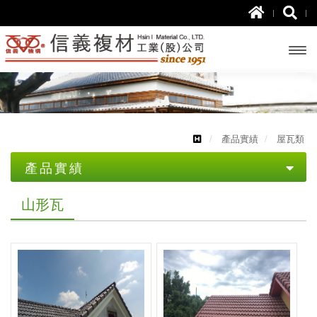
開啟
主選
單
產品實績
屋瓦類
產品實績
塗料類
山形瓦
屋瓦類
地板
文化瓦
外壁
雙槽瓦
內壁
山形瓦
屋頂