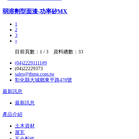
弱溶劑型面漆-功率矽MX
1
2
3
»
目前頁數：1 / 3 資料總數：33
(04)22291111#9
(04)22229373
sales@tbmg.com.tw
彰化縣大城鄉東平路478號
最新訊息
最新訊息
產品介紹
土木資材
屋瓦
五金配件