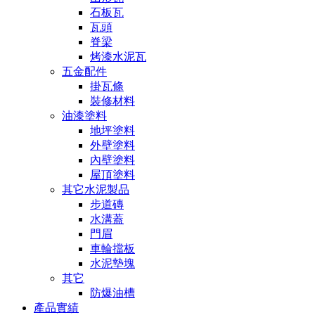
石板瓦
瓦頭
脊梁
烤漆水泥瓦
五金配件
掛瓦條
裝修材料
油漆塗料
地坪塗料
外壁塗料
內壁塗料
屋頂塗料
其它水泥製品
步道磚
水溝蓋
門眉
車輪擋板
水泥墊塊
其它
防爆油槽
產品實績