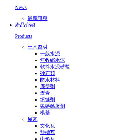
News
最新訊息
產品介紹
Products
土木資材
一般水泥
無收縮水泥
乾拌水泥砂漿
砂石類
防水材料
底塗劑
瀝青
填縫劑
磁磚黏著劑
模基
屋瓦
文化瓦
雙槽瓦
山形瓦