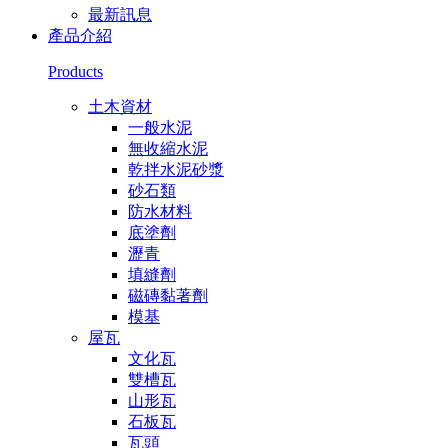
最新訊息
產品介紹
Products
土木資材
一般水泥
無收縮水泥
乾拌水泥砂漿
砂石類
防水材料
底塗劑
瀝青
填縫劑
磁磚黏著劑
模基
屋瓦
文化瓦
雙槽瓦
山形瓦
石板瓦
瓦頭