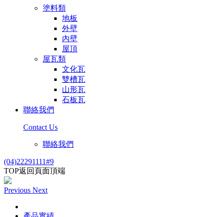
塗料類
地板
外壁
內壁
屋頂
屋瓦類
文化瓦
雙槽瓦
山形瓦
石板瓦
聯絡我們
Contact Us
聯絡我們
(04)22291111#9
TOP
返回頁面頂端
Previous
Next
產品實績