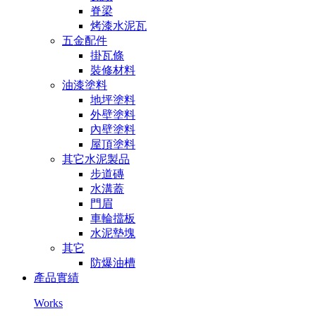
脊梁
烤漆水泥瓦
五金配件
掛瓦條
裝修材料
油漆塗料
地坪塗料
外壁塗料
內壁塗料
屋頂塗料
其它水泥製品
步道磚
水溝蓋
門眉
車輪擋板
水泥墊塊
其它
防爆油槽
產品實績
Works