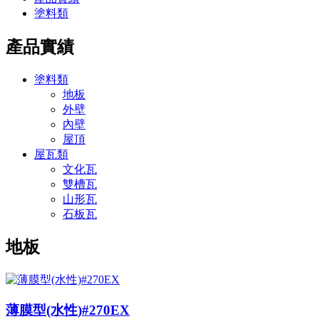
塗料類
產品實績
塗料類
地板
外壁
內壁
屋頂
屋瓦類
文化瓦
雙槽瓦
山形瓦
石板瓦
地板
薄膜型(水性)#270EX