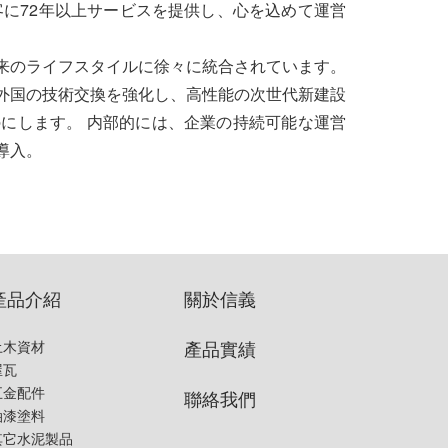
客に72年以上サービスを提供し、心を込めて運営
来のライフスタイルに徐々に統合されています。
外国の技術交換を強化し、高性能の次世代新建設
にします。 内部的には、企業の持続可能な運営
導入。
產品介紹
關於信義
產品實績
土木資材
屋瓦
五金配件
聯絡我們
油漆塗料
其它水泥製品