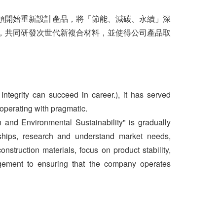
源頭開始重新設計產品，將「節能、減碳、永續」深
，共同研發次世代新複合材料，並使得公司產品取
ntegrity can succeed in career.), it has served
operating with pragmatic.
n and Environmental Sustainability" is gradually
ionships, research and understand market needs,
truction materials, focus on product stability,
agement to ensuring that the company operates