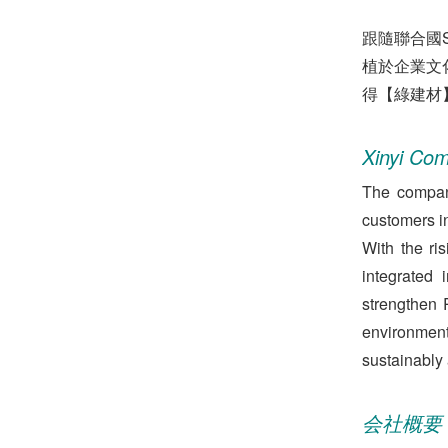
跟隨聯合國
植於企業文
得【綠建材
Xinyi Com
The company
customers in
With the ri
integrated 
strengthen 
environment
sustainably a
会社概要