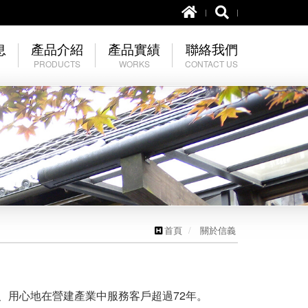
息
產品介紹
產品實績
聯絡我們
PRODUCTS
WORKS
CONTACT US
土木資材
塗料類
聯絡我們
屋瓦
屋瓦類
五金配件
油漆塗料
其它水泥製品
首頁
關於信義
其它
、用心地在營建產業中服務客戶超過72年
。