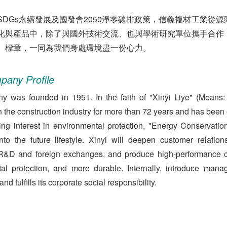
SDGs永續發展及國發會2050淨零碳排政策，信義複材工業從
化與產品中，除了與國外技術交流、也與學術研究單位攜手合作
】標章，一同為我們身處環境盡一份心力。
pany Profile
 was founded in 1951. In the faith of "Xinyi Liye" (Means: I
 the construction industry for more than 72 years and has been 
sing interest in environmental protection, "Energy Conservatio
into the future lifestyle. Xinyi will deepen customer relat
R&D and foreign exchanges, and produce high-performance cons
al protection, and more durable. Internally, introduce man
nd fulfills its corporate social responsibility.