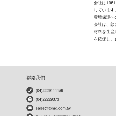
会社は19
しています
環境保護へ
会社は、顧
材料を生産
を確保し、
聯絡我們
(04)22291111#9
(04)22229373
sales@tbmg.com.tw