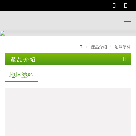
開啟
主選
產品介紹
油漆塗料
單
產品介紹
土木資材
地坪塗料
屋瓦
一般水泥
五金配件
文化瓦
無收縮水泥
油漆塗料
掛瓦條
雙槽瓦
乾拌水泥砂漿
地坪塗料
裝修材料
山形瓦
砂石類
外壁塗料
石板瓦
防水材料