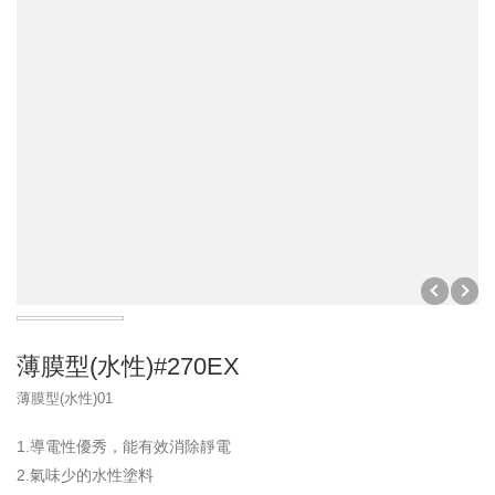
內壁塗料
瓦頭
底塗劑
屋頂塗料
脊梁
瀝青
其它水泥製品
烤漆水泥瓦
填縫劑
其它
步道磚
磁磚黏著劑
防爆油槽
水溝蓋
模基
門眉
車輪擋板
水泥墊塊
薄膜型(水性)#270EX
薄膜型(水性)01
1.導電性優秀，能有效消除靜電
2.氣味少的水性塗料