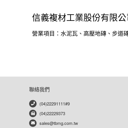
信義複材工業股份有限公
營業項目：水泥瓦、高壓地磚、步道磚、
聯絡我們
(04)22291111#9
(04)22229373
sales@tbmg.com.tw