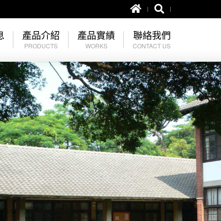
息
產品介紹
產品實績
聯絡我們
PRODUCTS
WORKS
CONTACT US
土木資材
塗料類
聯絡我們
屋瓦
屋瓦類
五金配件
油漆塗料
其它水泥製品
其它