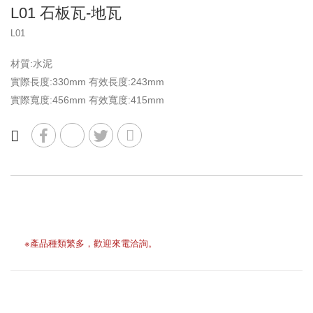
車輪擋板
L01 石板瓦-地瓦
水泥墊塊
L01
材質:水泥
實際長度:330mm 有效長度:243mm
實際寬度:456mm 有效寬度:415mm
※產品種類繁多，歡迎來電洽詢。