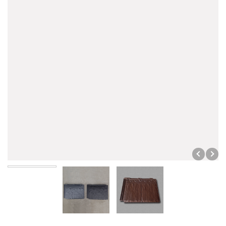
石板瓦
防水材料
瓦頭
底塗劑
脊梁
瀝青
烤漆水泥瓦
填縫劑
五金配件
磁磚黏著劑
油漆塗料
掛瓦條
模基
其它水泥製品
地坪塗料
裝修材料
其它
步道磚
外壁塗料
防爆油槽
水溝蓋
內壁塗料
門眉
屋頂塗料