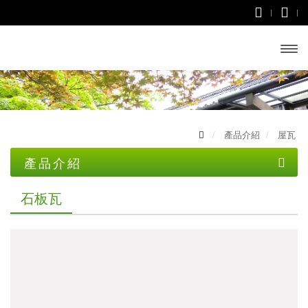
開啟
主選
單
產品介紹
屋瓦
產品介紹
土木資材
石板瓦
屋瓦
一般水泥
文化瓦
無收縮水泥
雙槽瓦
乾拌水泥砂漿
山形瓦
砂石類