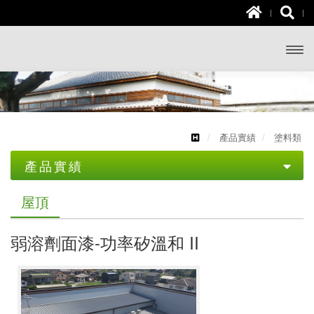
開啟
主選
單
產品實績
塗料類
產品實績
塗料類
屋頂
地板
弱溶劑面漆-功率矽溫和 II
外壁
內壁
屋頂