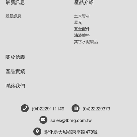
最新訊息
產品介紹
最新訊息
土木資材
屋瓦
五金配件
油漆塗料
其它水泥製品
關於信義
產品實績
聯絡我們
(04)22291111#9
(04)22229373
sales@tbmg.com.tw
彰化縣大城鄉東平路478號